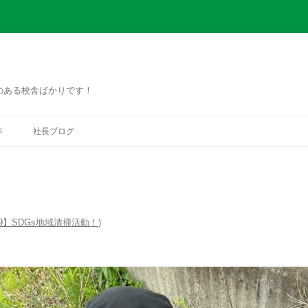
のある校舎ばかりです！
コ
ン
ジ
社長ブログ
テ
ン
ツ
へ
ス
キ
ッ
プ
9】SDGs地域清掃活動！
)