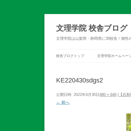
文理学院 校舎ブログ
文理学院は山梨県・静岡県に38校舎！個性
校舎ブログトップ
文理学院ホームペー
KE220430sdgs2
公開日時:
2022年4月30日
480 × 640
(
【石和
← 前へ